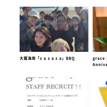
大蔵海岸「z a z a z a」BBQ
grac
Anniv