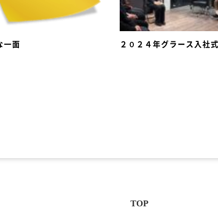
な一面
２０２４年グラース入社