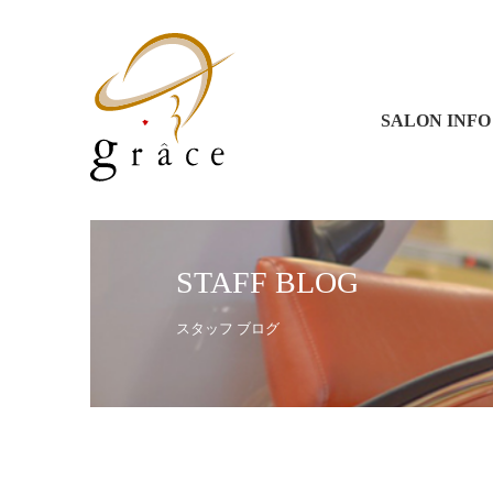
グラース 
グラース 
コラソン