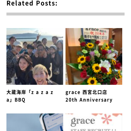
Related Posts:
大蔵海岸「z a z a z
grace 西宮北口店
a」BBQ
20th Anniversary