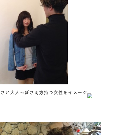
しさと大人っぽさ両方持つ女性をイメージ
.
.