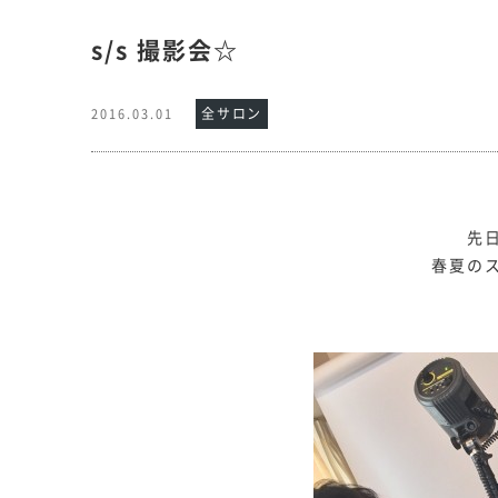
s/s 撮影会☆
全サロン
2016.03.01
先
春夏の