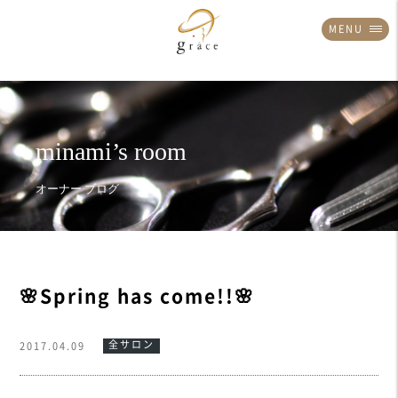
MENU
🌸Spring has come!!🌸
全サロン
2017.04.09