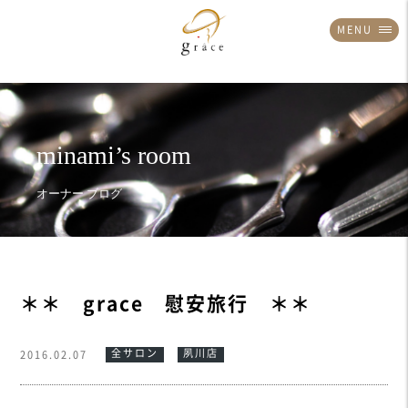
MENU
＊＊ grace 慰安旅行 ＊＊
全サロン
夙川店
2016.02.07