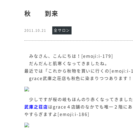
秋 到来
全サロン
2011.10.21
みなさん、こんにちは！[emoji:i-179]
だんだんと肌寒くなってきましたね。
最近では「これから秋物を買いに行くの[emoji:
grace武庫之荘店も秋色に染まりつつあります！
少しですが桜の岐もほんのり赤くなってきまし
武庫之荘店
はgrace４店舗のなかでも唯一２階
やすらぎますよ[emoji:i-186]