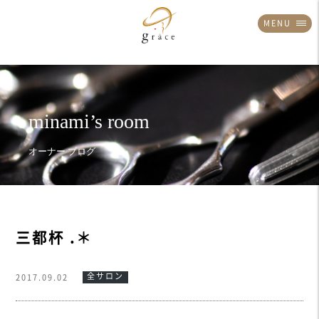
MENU
三都杯 .＊
全サロン
2017.09.02