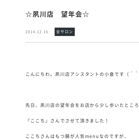
☆夙川店 望年会☆
全サロン
2014.12.16
こんにちわ。夙川店アシスタントの小倉です（＾
先日、夙川店の望年会をお店から少し歩いたとこ
『ここち』さんでさせて頂きました！
ここちさんはもつ鍋が人気menuなのですが、