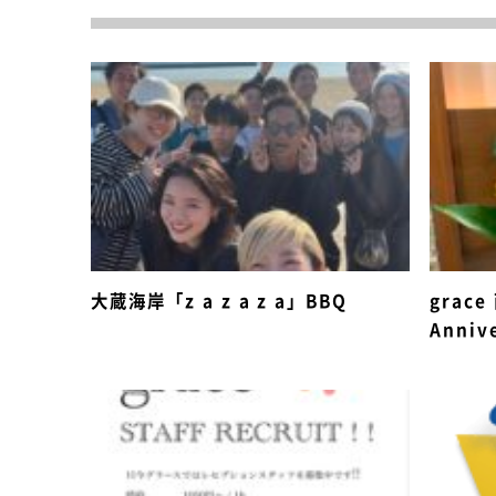
大蔵海岸「z a z a z a」BBQ
grac
Anniv