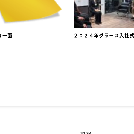
な一面
２０２４年グラース入社