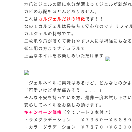
地爪とジェルの間に水分が溜まってジェルが剥が
カビの心配もほとんどありません。
これは
カルジェルだけの特徴
です！！
なのでカルジェルは長持ちで安心なのです
リフィ
カルジェルの特徴です。
二枚爪や爪が薄くて折れやすい人には補強にもな
御年配の方までナチュラルで
上品なネイルをお楽しみいただけます
「ジェルネイルに興味はあるけど、どんなものか
「可愛いけど爪が痛みそう。。。。
」
そんな不安を持っていた方、是非一度お試し下さ
安心してネイルをお楽しみ頂けます。
キャンペーン価格
（全てアート２本付き）
・ラメグラデーション ￥７３５０→￥５８８
・カラーグラデーション ￥７８７０→￥６３０