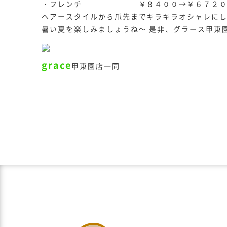
・フレンチ ￥８４００→￥６７２
ヘアースタイルから爪先まで
キラキラ
オシャレに
暑い夏
を楽しみましょうね～
是非、グラース甲東
grace
甲東園店
一同