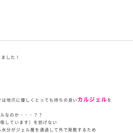
りました！
カルジェル
では地爪に優しくとっても持ちの良い
を
ェルなのか・・・？？
呼吸しています）を妨げない
る水分がジェル層を通過して外で発散するため