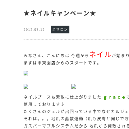
★ネイルキャンペーン★
全サロン
2012.07.12
ネイル
みなさん、こんにちは
今週から
が始ま
まずは甲東園店からのスタートです。
ネイルブースも素敵に仕上がりました
ｇｒａｃｅ
使用しております♪
たくさんのジェルが出回っている中でなぜカルジ
それは。。。地爪の蒸散運動（爪も皮膚と同じで
ガスパーマブルシステムだから
地爪から発散され