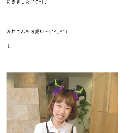
にきました(^O^)♪
沢井さんも可愛い～(*^_^*)
↓