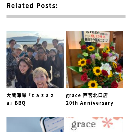
Related Posts:
大蔵海岸「z a z a z
grace 西宮北口店
a」BBQ
20th Anniversary