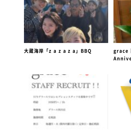
大蔵海岸「z a z a z a」BBQ
grac
Anniv