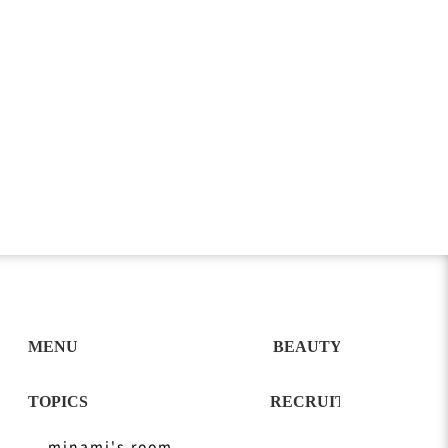
式
minami's room