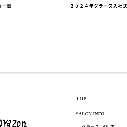
な一面
２０２４年グラース入社
グラース 夙川店