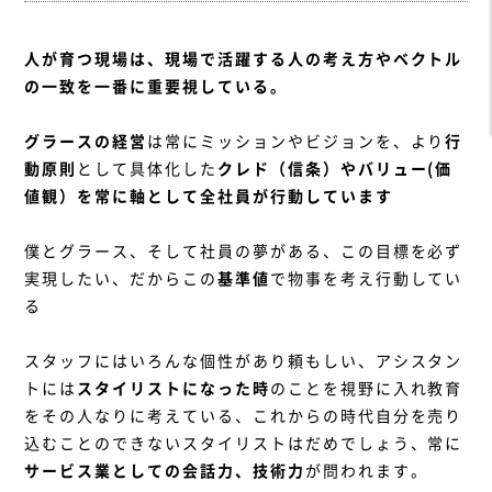
人が育つ現場は、現場で活躍する人の考え方やベクトル
の一致を一番に重要視している。
グラースの経営
は常にミッションやビジョンを、より
行
動原則
として具体化した
クレド（信条）やバリュー(価
値観）を常に軸として全社員が行動しています
僕とグラース、そして社員の夢がある、この目標を必ず
実現したい、だからこの
基準値
で物事を考え行動してい
る
スタッフにはいろんな個性があり頼もしい、アシスタン
トには
スタイリストになった時
のことを視野に入れ教育
をその人なりに考えている、これからの時代自分を売り
込むことのできないスタイリストはだめでしょう、常に
サービス業としての会話力、技術力
が問われます。