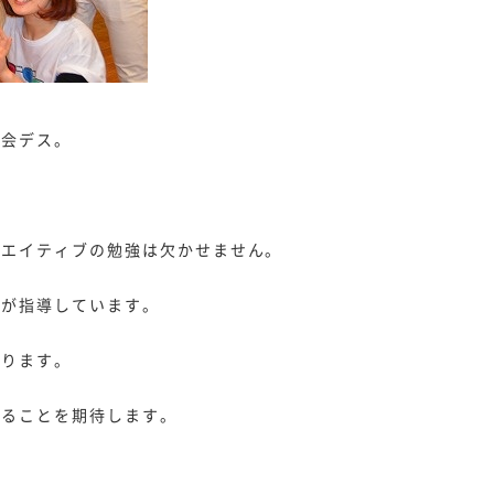
強会デス。
リエイティブの勉強は欠かせません。
ーが指導しています。
あります。
なることを期待します。